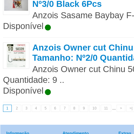
Nº3/0 Black 6Pcs
Anzois Sasame Baybay F-7
Disponível
Anzois Owner cut Chinu
Tamanho: Nº2/0 Quantid
Anzois Owner cut Chinu 
Quantidade: 9 ..
Disponível
1
2
3
4
5
6
7
8
9
10
11
....
>
>|
Informação
Atendimento
Extras