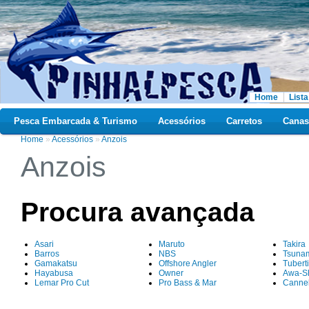
Home
Lista
Pesca Embarcada & Turismo
Acessórios
Carretos
Canas
Home
»
Acessórios
»
Anzois
Anzois
Procura avançada
Asari
Maruto
Takira
Barros
NBS
Tsuna
Gamakatsu
Offshore Angler
Tuberti
Hayabusa
Owner
Awa-S
Lemar Pro Cut
Pro Bass & Mar
Cannel