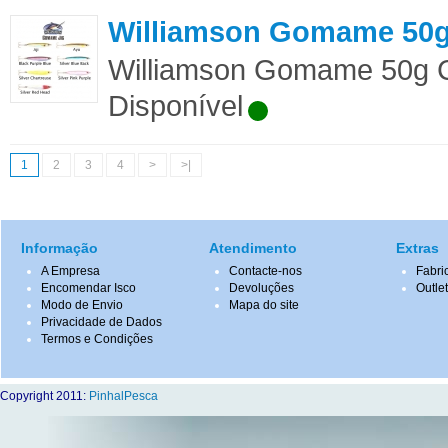
Williamson Gomame 50g 
Williamson Gomame 50g Cor
Disponível
1
2
3
4
>
>|
Informação
Atendimento
Extras
A Empresa
Contacte-nos
Fabri
Encomendar Isco
Devoluções
Outle
Modo de Envio
Mapa do site
Privacidade de Dados
Termos e Condições
Copyright 2011:
PinhalPesca