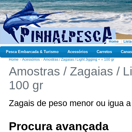
Home
Lista
Pesca Embarcada & Turismo
Acessórios
Carretos
Canas
Home
»
Acessórios
»
Amostras / Zagaias / Light Jigging < = 100 gr
Amostras / Zagaias / Li
100 gr
Zagais de peso menor ou igua a
Procura avançada