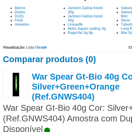
Barros
Jackson Gallop Assist
Sakur
Daiwa
30g
Sakura
DUEL
Jackson Gallop Assist
Mini
Fiiish
40g
Storm
Herekles
Lineaeffe
Tuberti
Molix Jugulo casting Jig
Long K
Ragot fat Jig 8g
War Sp
Visualização:
Lista
/
Grade
Cl
Comparar produtos (0)
War Spear Gt-Bio 40g Co
Silver+Green+Orange
(Ref.GNWS404)
War Spear Gt-Bio 40g Cor: Silv
(Ref.GNWS404) Amostra com Dupl
Disponível