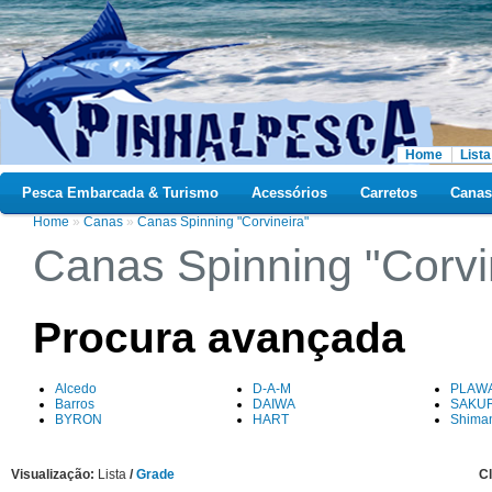
Home
Lista
Pesca Embarcada & Turismo
Acessórios
Carretos
Canas
Home
»
Canas
»
Canas Spinning "Corvineira"
Canas Spinning "Corvi
Procura avançada
Alcedo
D-A-M
PLAW
Barros
DAIWA
SAKU
BYRON
HART
Shima
Visualização:
Lista
/
Grade
Cl