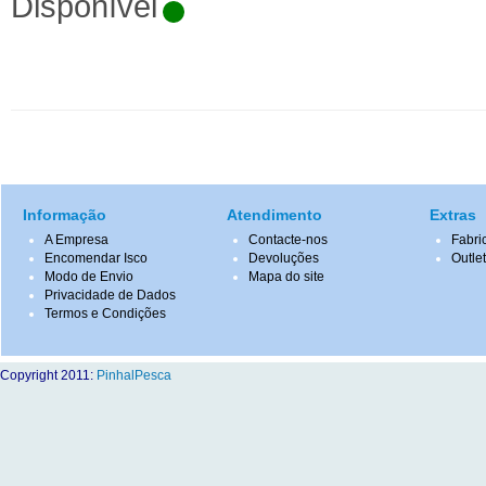
Disponível
Informação
Atendimento
Extras
A Empresa
Contacte-nos
Fabri
Encomendar Isco
Devoluções
Outle
Modo de Envio
Mapa do site
Privacidade de Dados
Termos e Condições
Copyright 2011:
PinhalPesca