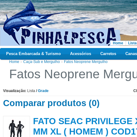
Home
Lista
Pesca Embarcada & Turismo
Acessórios
Carretos
Canas
Home
»
Caça-Sub e Mergulho
»
Fatos Neoprene Mergulho
Fatos Neoprene Mergu
Visualização:
Lista
/
Grade
Cl
Comparar produtos (0)
FATO SEAC PRIVILEGE 
MM XL ( HOMEM ) COD1