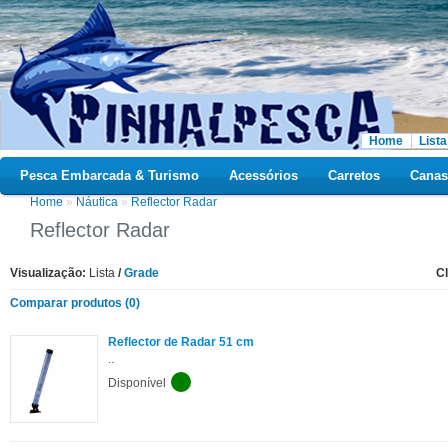
Home
Lista
Pesca Embarcada & Turismo
Acessórios
Carretos
Canas
Home
»
Náutica
»
Reflector Radar
Reflector Radar
Visualização:
Lista
/
Grade
Cl
Comparar produtos (0)
Reflector de Radar 51 cm
..
Disponível