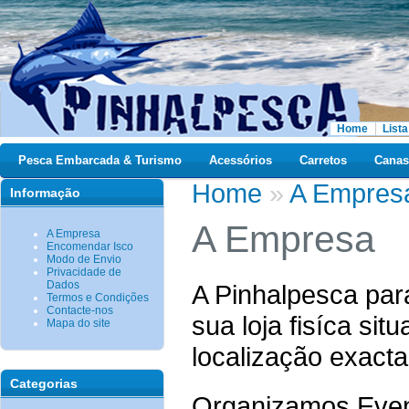
Home
Lista
Pesca Embarcada & Turismo
Acessórios
Carretos
Canas
Home
»
A Empres
Informação
A Empresa
A Empresa
Encomendar Isco
Modo de Envio
Privacidade de
Dados
A Pinhalpesca par
Termos e Condições
Contacte-nos
sua loja fisíca si
Mapa do site
localização exact
Categorias
Organizamos Even