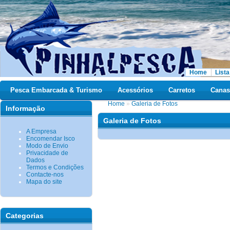
Home
Lista
Pesca Embarcada & Turismo
Acessórios
Carretos
Canas
Home
»
Galeria de Fotos
Informação
Galeria de Fotos
A Empresa
Encomendar Isco
Modo de Envio
Privacidade de
Dados
Termos e Condições
Contacte-nos
Mapa do site
Categorias